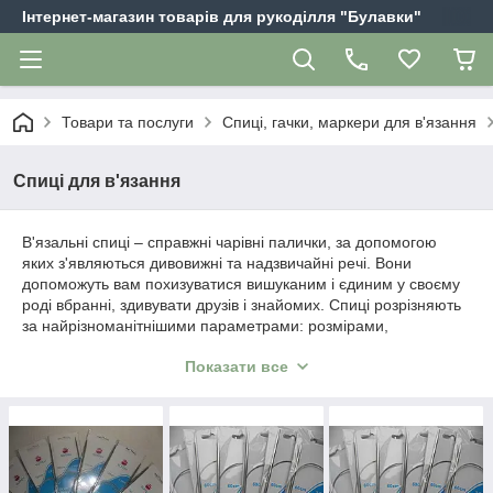
Інтернет-магазин товарів для рукоділля "Булавки"
Товари та послуги
Спиці, гачки, маркери для в'язання
Спиці для в'язання
В'язальні спиці – справжні чарівні палички, за допомогою
яких з'являються дивовижні та надзвичайні речі. Вони
допоможуть вам похизуватися вишуканим і єдиним у своєму
роді вбранні, здивувати друзів і знайомих. Спиці розрізняють
за найрізноманітнішими параметрами: розмірами,
матеріалом, призначенням. На сторінках даного розділу ви
Показати все
зможете придбати наступні моделі:
кругові;
прямі;
на тросі;
шкарпеткові;