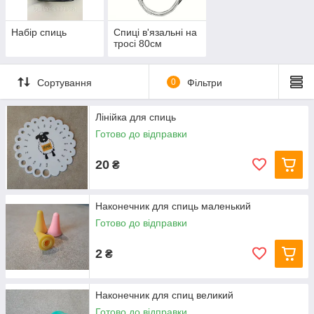
стане вашим улюбленим способом проведення дозвілля!
Набір спиць
Спиці в'язальні на
тросі 80см
Сортування
0
Фільтри
Лінійка для спиць
Готово до відправки
20
₴
Наконечник для спиць маленький
Готово до відправки
2
₴
Наконечник для спиц великий
Готово до відправки