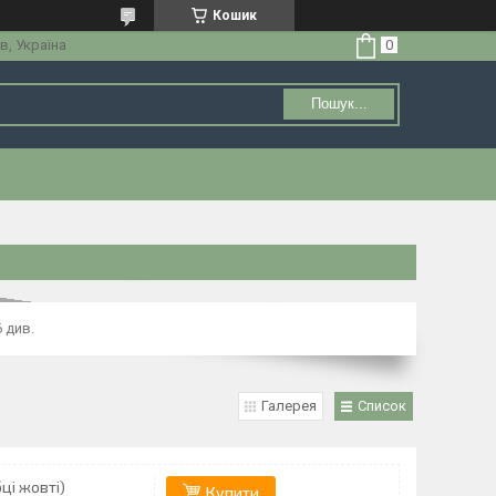
Кошик
в, Україна
Пошук...
 див.
Галерея
Список
ці жовті)
Купити