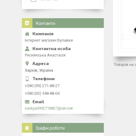
Контакти
Інтернет магазин Булавки
Ряснянська Анастасія
Харків, Україна
+380 (99) 271-88-27
+380 (63) 548-88-04
nastya0992718827@ukr.net
Графік роботи