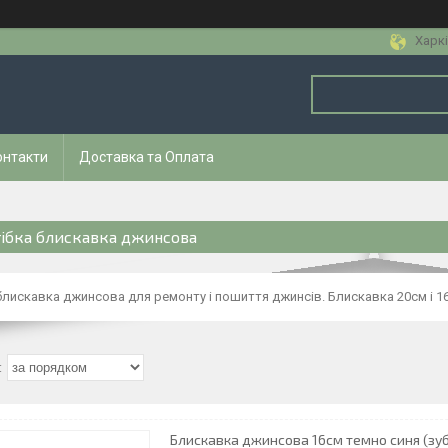
Харкі
онтакти
Доставка та Оплата
тібка блискавка джинсова
блискавка джинсова для ремонту і пошиття джинсів. Блискавка 20см і 16
Блискавка джинсова 16см темно синя (зуб