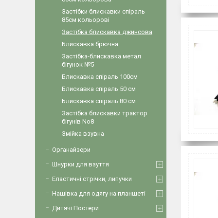
Застібки блискавки спіраль
85см кольорові
Застібка блискавка джинсова
Блискавка брючна
Застібка-блискавка метал
бігунок №5
Блискавка спіраль 100см
Блискавка спіраль 50 см
Блискавка спіраль 80 см
Застібка блискавки трактор
бігунів No8
Змійка взувна
Органайзери
Шнурки для взуття
Еластичні стрічки, липучки
Нашівка для одягу на планшеті
Дитячі Постери