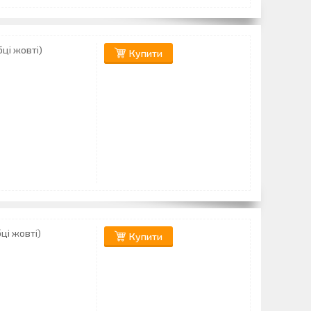
ці жовті)
Купити
ці жовті)
Купити