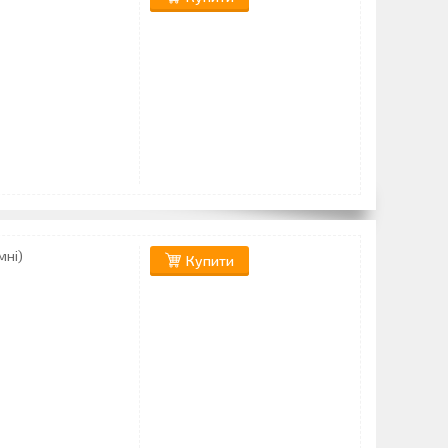
мні)
Купити