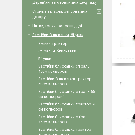
Дерев’яні заготовки для декупажу
Стрічка атласна, репсова для
декору
Нитки, голки, волосінь, дріт
Застібки-блискавки, бігунки
Змійки-трактор
Спіральні блискавки
Бігунки
Застібки блискавки спіраль
45см кольорові
Застібки-блискавки трактор
60см кольорові
Застібки блискавки спіраль 65
см кольорові
Застібки блискавки трактор 70
см кольорові
Застібки блискавки спіраль
75см кольорові
Застібка блискавка трактор
80см кольорова