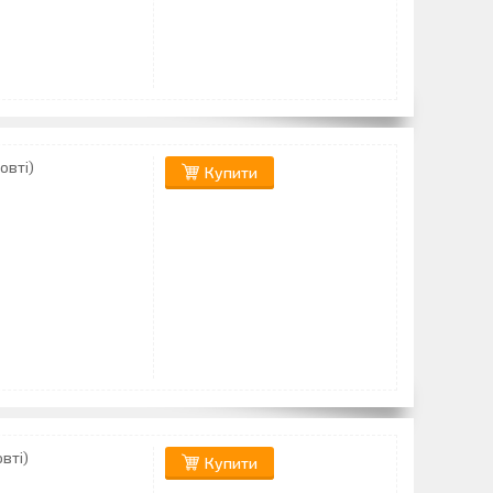
овті)
Купити
вті)
Купити