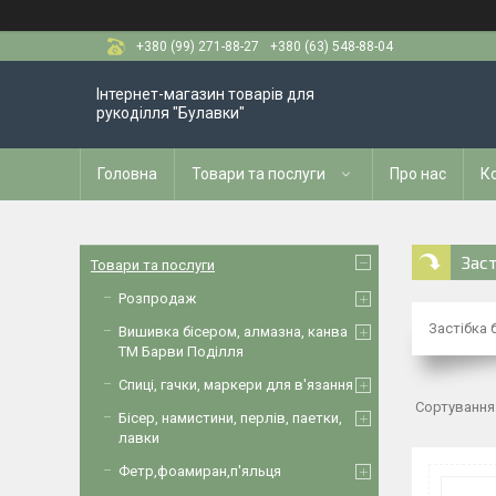
+380 (99) 271-88-27
+380 (63) 548-88-04
Інтернет-магазин товарів для
рукоділля "Булавки"
Головна
Товари та послуги
Про нас
К
Зас
Товари та послуги
Розпродаж
Застібка 
Вишивка бісером, алмазна, канва
ТМ Барви Поділля
Спиці, гачки, маркери для в'язання
Бісер, намистини, перлів, паетки,
лавки
Фетр,фоамиран,п'яльця