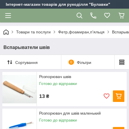
Інтернет-магазин товарів для рукоділля "Булавки"
Товари та послуги
Фетр,фоамиран,п'яльця
Вспарыв
Вспарыватели швів
Сортування
0
Фільтри
Розпорювач швів
Готово до відправки
13
₴
Розпорювач для швів маленький
Готово до відправки