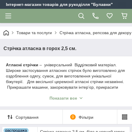
Інтернет-магазин товарів для рукоділля "Булавки"
Товари та послуги
Стрічка атласна, репсова для декору
Стрічка атласна в горох 2,5 см.
Атласні стрічки
– універсальний Відділковий матеріал.
Широке застосування атласних стрічок було виготовлено для
оздоблення одягу, сумок, для виготовлення унікальної
біжутерії. Для весільної церемонії атласні стрічки незамінні.
Прикрашати машини, закорковувати інтер’єр, прикрасити
білою атласною стрічку букет нареченої.
Показати все
Ваша незграбна фантазія і наш широкий асортимент
атласних стрічок прикрашають ваше свято, а будні зроблять
яскравими.
Сортування
0
Фільтри
распродажа
Стрічка атласна 2,5 см. біла в чорний горох