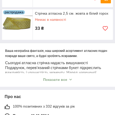
распродажа
Стрічка атласна 2,5 см. жовта в білий горох
Немає в наявності
33
₴
Ваша незграбна фантазія, наш широкий асортимент атласних подач
покраде ваше свято, а будні зроблять яскравими.
Сьогодні атласна стрічка надасть вишуканості
Подарунок, перев'язаний стрічками букет підкреслить
важливість і урочистість моменту. Наряд нареченої
прикрашений М’язами і мереживом Збудує захоплення,
Показати все
сплетене в косу стрічкою дасть гравітацію, оздоблення
тесьмою капелюшки, парасольки, сумки Придасть
вишуканості
Про нас
100% позитивних з 332 відгуків за рік