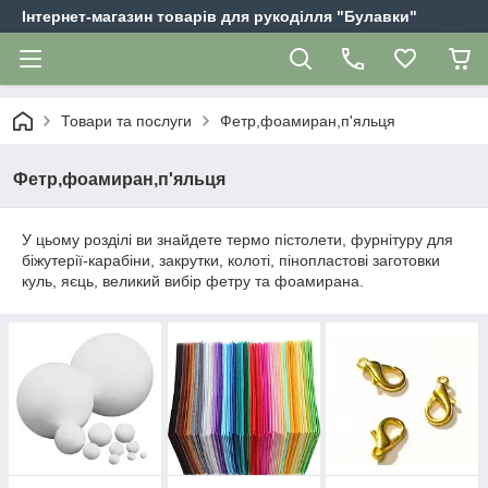
Інтернет-магазин товарів для рукоділля "Булавки"
Товари та послуги
Фетр,фоамиран,п'яльця
Фетр,фоамиран,п'яльця
У цьому розділі ви знайдете термо пістолети, фурнітуру для
біжутерії-карабіни, закрутки, колоті, пінопластові заготовки
куль, яєць, великий вибір фетру та фоамирана.