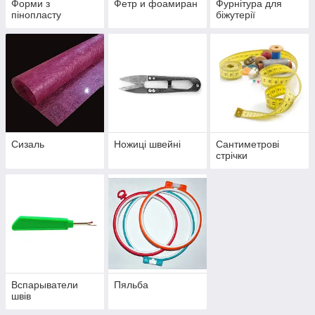
Форми з
Фетр и фоамиран
Фурнітура для
пінопласту
біжутерії
Сизаль
Ножиці швейні
Сантиметрові
стрічки
Вспарыватели
Пяльба
швів