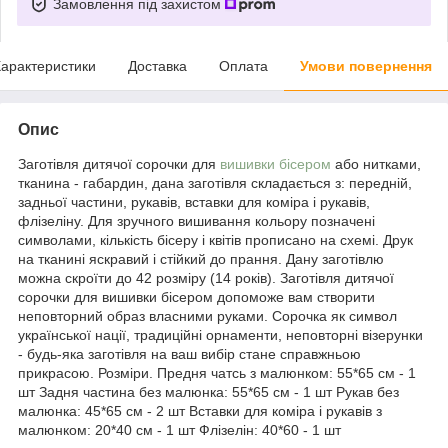
Замовлення під захистом
арактеристики
Доставка
Оплата
Умови повернення
Опис
Заготівля дитячої сорочки для
вишивки бісером
або нитками,
тканина - габардин, дана заготівля складається з: передній,
задньої частини, рукавів, вставки для коміра і рукавів,
флізеліну. Для зручного вишивання кольору позначені
символами, кількість бісеру і квітів прописано на схемі. Друк
на тканині яскравий і стійкий до прання. Дану заготівлю
можна скроїти до 42 розміру (14 років). Заготівля дитячої
сорочки для вишивки бісером допоможе вам створити
неповторний образ власними руками. Сорочка як символ
української нації, традиційні орнаменти, неповторні візерунки
- будь-яка заготівля на ваш вибір стане справжньою
прикрасою. Розміри. Предня чатсь з малюнком: 55*65 см - 1
шт Задня частина без малюнка: 55*65 см - 1 шт Рукав без
малюнка: 45*65 см - 2 шт Вставки для коміра і рукавів з
малюнком: 20*40 см - 1 шт Флізелін: 40*60 - 1 шт