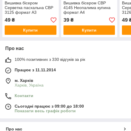
Вишивка бісером
Вишивка бісером СВР
Виши
Серветка пасхальна СВР
4145 Неопалима купина
Серв
3125 формат А3
формат А4
312
49
39
49
₴
₴
Купити
Купити
Про нас
100% позитивних з 330 відгуків за рік
Працює з 11.11.2014
м. Харків
Харків, Україна
Контакти
Сьогодні працює з 09:00 до 18:00
Показати весь графік роботи
Про нас