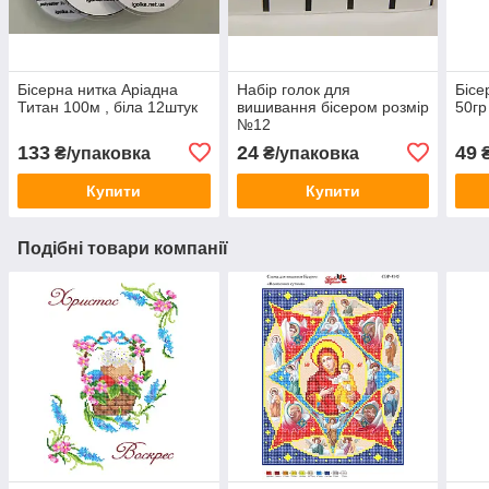
Бісерна нитка Аріадна
Набір голок для
Бісе
Титан 100м , біла 12штук
вишивання бісером розмір
50гр
№12
133
24
49
₴/упаковка
₴/упаковка
Купити
Купити
Подібні товари компанії