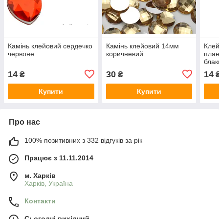
Камінь клейовий сердечко
Камінь клейовий 14мм
Клей
червоне
коричневий
план
блак
14
30
14
₴
₴
Купити
Купити
Про нас
100% позитивних з 332 відгуків за рік
Працює з 11.11.2014
м. Харків
Харків, Україна
Контакти
Сьогодні вихідний