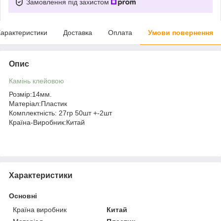
Замовлення під захистом
арактеристики
Доставка
Оплата
Умови повернення
Опис
Камінь клейовою
Розмір:14мм.
Матеріал:Пластик
Комплектність: 27гр 50шт +-2шт
Країна-Виробник:Китай
Характеристики
Основні
Країна виробник
Китай