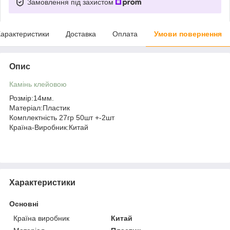
Замовлення під захистом
арактеристики
Доставка
Оплата
Умови повернення
Опис
Камінь клейовою
Розмір:14мм.
Матеріал:Пластик
Комплектність 27гр 50шт +-2шт
Країна-Виробник:Китай
Характеристики
Основні
Країна виробник
Китай