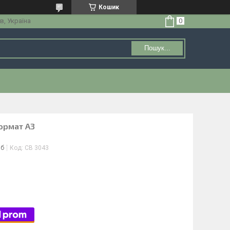
Кошик
в, Україна
Пошук...
ормат А3
іб
Код:
СВ 3043