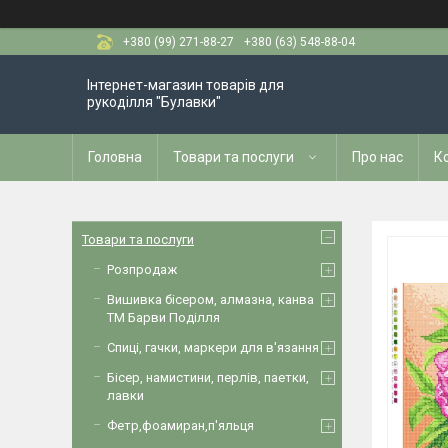
+380 (99) 271-88-27
+380 (63) 548-88-04
Інтернет-магазин товарів для
рукоділля "Булавки"
Головна
Товари та послуги
Про нас
К
Товари та послуги
Розпродаж
Вишивка бісером, алмазна, канва
ТМ Барви Поділля
Спиці, гачки, маркери для в'язання
Бісер, намистини, перлів, паетки,
лавки
Фетр,фоамиран,п'яльця