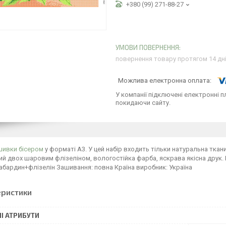
+380 (99) 271-88-27
повернення товару протягом 14 дн
У компанії підключені електронні п
покидаючи сайту.
шивки бісером
у форматі А3. У цей набір входить тільки натуральна тка
й двох шаровим флізеліном, вологостійка фарба, яскрава якісна друк. Р
габардин+флізелін Зашивання: повна Країна виробник: Україна
еристики
І АТРИБУТИ