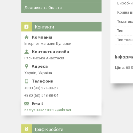
Виробни
Доставка та Оплата
Країна 
Тематик
Контакти
Тип
Тип ткан
Інтернет магазин Булавки
Інформ
Ряснянська Анастасія
Ціна:
65 ₴
Харків, Україна
+380 (99) 271-88-27
+380 (63) 548-88-04
nastya0992718827@ukr.net
Графік роботи