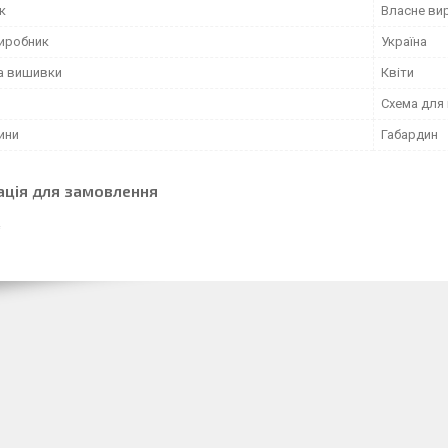
к
Власне ви
виробник
Україна
а вишивки
Квіти
Схема для
ини
Габардин
ація для замовлення