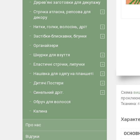
Дерев’яні заготовки для декупажу
Стрічка атласна, репсова для
декору
Нитки, голки, волосінь, дріт
Застібки-блискавки, бігунки
Органайзери
Шнурки для взуття
Еластичні стрічки, липучки
Нашівка для одягу на планшеті
Дитячі Постери
Схема
ви
Синельний дріт.
проклеєни
Обруч для волосся
Тканина: 
Калина
Характ
Про нас
ОСНОВН
Відгуки