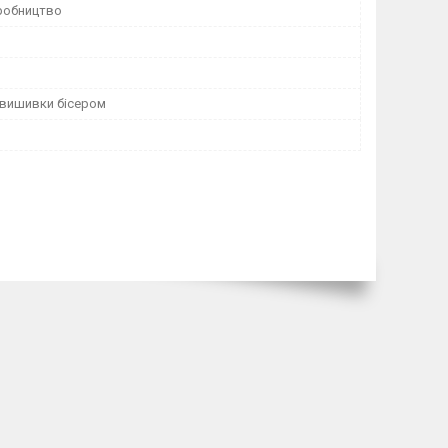
робництво
 вишивки бісером