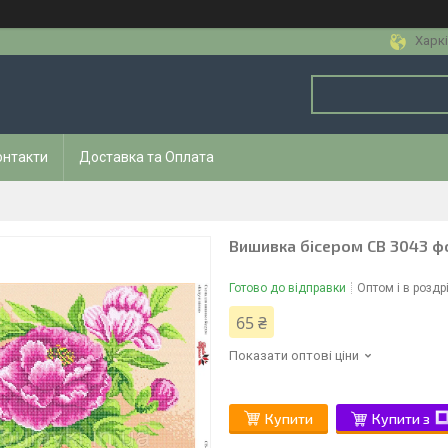
Харкі
онтакти
Доставка та Оплата
Вишивка бісером СВ 3043 ф
Готово до відправки
Оптом і в роздр
65 ₴
Показати оптові ціни
Купити
Купити з