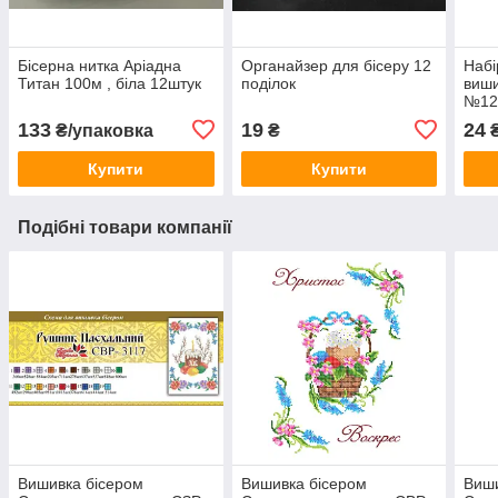
Бісерна нитка Аріадна
Органайзер для бісеру 12
Набі
Титан 100м , біла 12штук
поділок
виши
№1
133
19
24
₴/упаковка
₴
₴
Купити
Купити
Подібні товари компанії
Вишивка бісером
Вишивка бісером
Виши