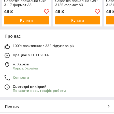
Серветка пасхальна СЗР
Серветка пасхальна СВР
Серв
3117 формат А3
3125 формат А3
312
49
49
49
₴
₴
Купити
Купити
Про нас
100% позитивних з 332 відгуків за рік
Працює з 11.11.2014
м. Харків
Харків, Україна
Контакти
Сьогодні вихідний
Показати весь графік роботи
Про нас