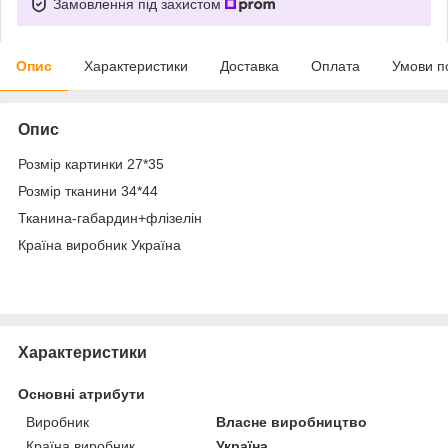
Замовлення під захистом
Опис
Характеристики
Доставка
Оплата
Умови п
Опис
Розмір картинки 27*35
Розмір тканини 34*44
Тканина-габардин+флізелін
Країна виробник Україна
Характеристики
Основні атрибути
Виробник
Власне виробництво
Країна виробник
Україна