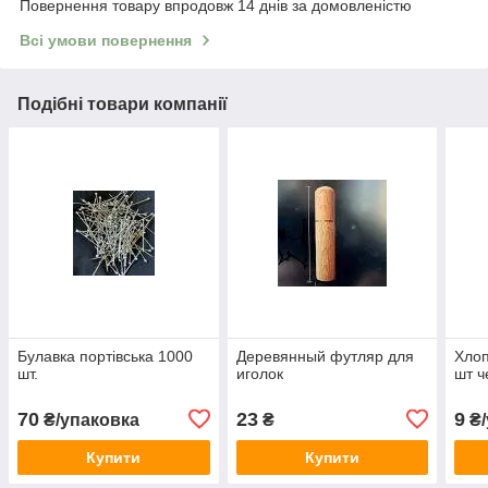
Повернення товару впродовж 14 днів за домовленістю
Всі умови повернення
Подібні товари компанії
Булавка портівська 1000
Деревянный футляр для
Хлоп
шт.
иголок
шт ч
70
23
9
₴/упаковка
₴
₴/
Купити
Купити