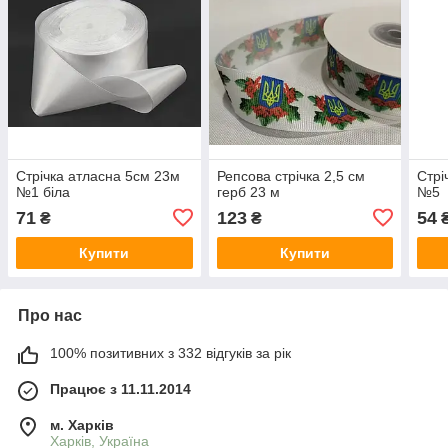
Стрічка атласна 5см 23м
Репсова стрічка 2,5 см
Стрі
№1 біла
герб 23 м
№5
71
123
54
₴
₴
Купити
Купити
Про нас
100% позитивних з 332 відгуків за рік
Працює з 11.11.2014
м. Харків
Харків, Україна