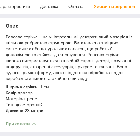
арактеристики
Доставка
Оплата
Умови повернення
Опис
Репсова стрічка – це універсальний декоративний матеріал із
щільною ребристою структурою. Виготовлена з міцних
синтетичних або натуральних волокон, що робить її
довговічною та стійкою до зношування. Репсова стрічка
широко використовується в швейній справі, декорі, пакуванні
подарунків, створенні аксесуарів, прикрас та канзаші. Вона
чудово тримає форму, легко піддається обробці та надає
виробам стильного та охайного вигляду.
Ширина стрічки: 1 см
Колір прапор
Матеріал: репс
Тип: двосторонній
Довжина 23 метри
Приховати