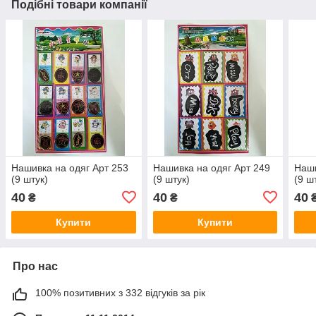
Подібні товари компанії
Нашивка на одяг Арт 253
Нашивка на одяг Арт 249
Наши
(9 штук)
(9 штук)
(9 ш
40
40
40
₴
₴
Купити
Купити
Про нас
100% позитивних з 332 відгуків за рік