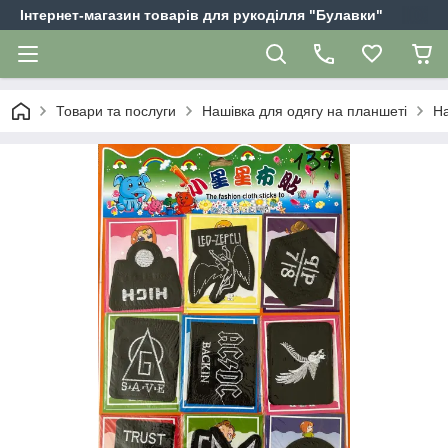
Інтернет-магазин товарів для рукоділля "Булавки"
Товари та послуги
Нашівка для одягу на планшеті
На