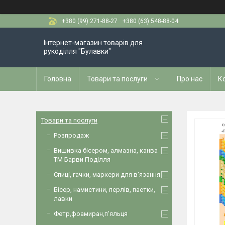
+380 (99) 271-88-27
+380 (63) 548-88-04
Інтернет-магазин товарів для
рукоділля "Булавки"
Головна
Товари та послуги
Про нас
К
Товари та послуги
Розпродаж
Вишивка бісером, алмазна, канва
ТМ Барви Поділля
Спиці, гачки, маркери для в'язання
Бісер, намистини, перлів, паетки,
лавки
Фетр,фоамиран,п'яльця