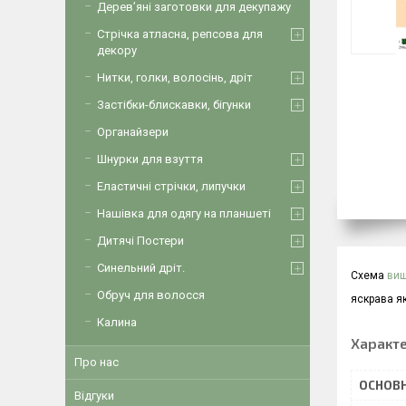
Дерев’яні заготовки для декупажу
Стрічка атласна, репсова для
декору
Нитки, голки, волосінь, дріт
Застібки-блискавки, бігунки
Органайзери
Шнурки для взуття
Еластичні стрічки, липучки
Нашівка для одягу на планшеті
Дитячі Постери
Синельний дріт.
Схема
виш
Обруч для волосся
яскрава як
Калина
Характ
Про нас
ОСНОВН
Відгуки