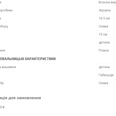
к
Власне ви
виробник
Україна
а
16.5 см
абору
Схема
13 см
дитина
ння
Повне
УВАЛЬНИЦЬКІ ХАРАКТЕРИСТИКИ
а вишивки
дитина
Габаорди
обу
Схема
ація для замовлення
0 ₴