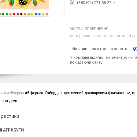
+380 (99) 271-88-27
повернення товару протягом 14 дн
У компанії підключені електронні п
покидаючи сайту.
ивки бісером
А5 формат. Габардин проклеєний двошаровим флизиленом, вол
існа друк.
еристики
І АТРИБУТИ