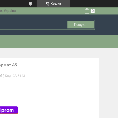
Кошик
в, Україна
Пошук...
ормат А5
іб
Код:
СВ 5143