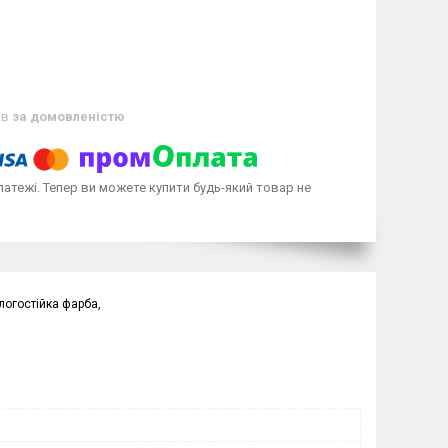
ів
за домовленістю
латежі. Тепер ви можете купити будь-який товар не
огостійка фарба,