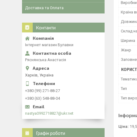
Виробни
Доставка та Оплата
Країна 
Довжин
Контакти
Склад н
Ширина
Інтернет магазин Булавки
Жанр
Заповне
Ряснянська Анастасія
КОРИСТ
Харків, Україна
Тематик
Тип
+380 (99) 271-88-27
Тип вир
+380 (63) 548-88-04
nastya0992718827@ukr.net
Інформ
Ціна:
19,5
Графік роботи