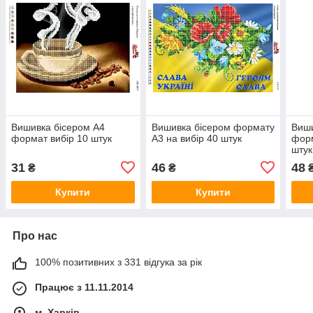
Вишивка бісером А4
Вишивка бісером формату
Виши
формат вибір 10 штук
А3 на вибір 40 штук
форм
штук
31
46
48
₴
₴
Купити
Купити
Про нас
100% позитивних з 331 відгука за рік
Працює з 11.11.2014
м. Харків