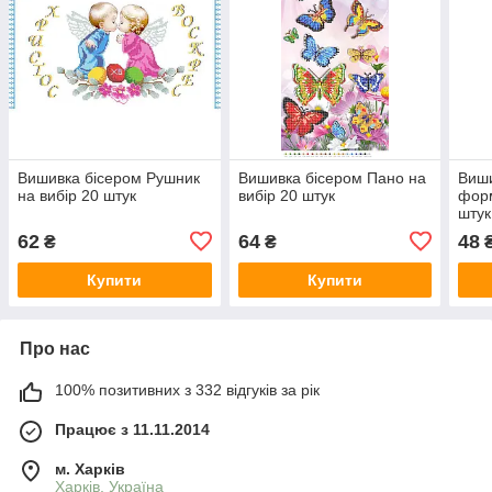
Вишивка бісером Рушник
Вишивка бісером Пано на
Виши
на вибір 20 штук
вибір 20 штук
форм
штук
62
64
48
₴
₴
Купити
Купити
Про нас
100% позитивних з 332 відгуків за рік
Працює з 11.11.2014
м. Харків
Харків, Україна