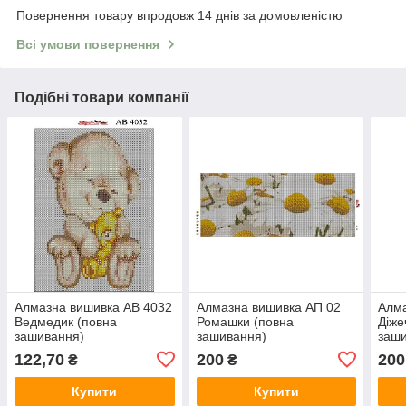
Повернення товару впродовж 14 днів за домовленістю
Всі умови повернення
Подібні товари компанії
Алмазна вишивка АВ 4032
Алмазна вишивка АП 02
Алма
Ведмедик (повна
Ромашки (повна
Діже
зашивання)
зашивання)
заш
122,70
200
200
₴
₴
Купити
Купити