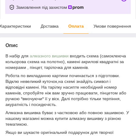
Замовлення під захистом
Характеристики
Доставка
Оплата
Умови повернення
Опис
В набір для
алмазного вишивки
входить схема (самоклеюча
кольорова схема на полотно), камені акрилові квадратні за
номерами , пінцет, тарілочка для каменів.
Робота по викладанню картини починається з підготовки.
Відклю невеликий куточок,на схемі знайдіть символ і
відповідні камені. На тарілку насипте необхідний номер
каменів, спробуйте ніж вам зручно працювати, пінцетом або
ручкою *вмочуючи* її у віск. Далі потрібно тільки терпіння,
акуратність і посидючість.
Алмазна вишивка буває з частковою або повною зашивкою. У
нашому магазині можна купити алмазну вишивку з різною
тематикою.
Якщо ви шукаєте оригінальний подарунок для творчої