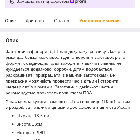
Замовлення під захистом
Опис
Доставка
Оплата
Умови повернення
Опис
Заготовки із фанери, ДВП для декупажу, розпису. Лазерна
різка дає більші можливості для створення заготовок різної
форми і складнощів. Край виходить гладким і рівним, не
нуждаеться додаткової обробки. Дітям подобається
раскрашиват і прикрашати, з нашими заготовками це
прекрасна можливість провести час з дітьми і створити
шедевр своїми руками. Заготовки з декількох частин
рекомендуємо проклееть пази клеєм ПВА.
У нас можна купити, замовити, Заготівля яйце (10шт), оптом і
в роздріб за низькими цінами з доставкою в інші міста України
Ширина 13,5 см
Висота 13см
Матеріал ДВП