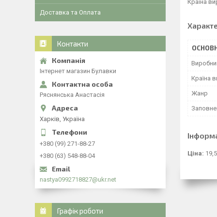
Країна ви
Доставка та Оплата
Характ
Контакти
ОСНОВН
Виробни
Інтернет магазин Булавки
Країна 
Жанр
Ряснянська Анастасія
Заповне
Харків, Україна
Інформ
+380 (99) 271-88-27
Ціна:
19,5
+380 (63) 548-88-04
nastya0992718827@ukr.net
Графік роботи