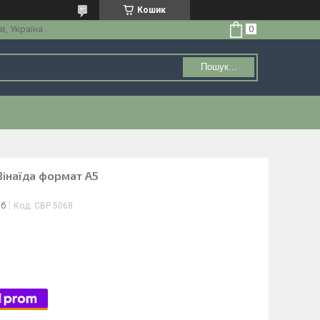
Кошик
в, Україна
Пошук...
Зінаїда формат А5
іб
Код:
СВР 5068