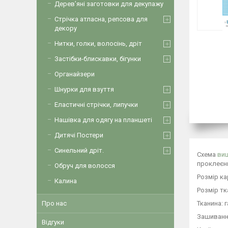
Дерев’яні заготовки для декупажу
Стрічка атласна, репсова для
декору
Нитки, голки, волосінь, дріт
Застібки-блискавки, бігунки
Органайзери
Шнурки для взуття
Еластичні стрічки, липучки
Нашівка для одягу на планшеті
Дитячі Постери
Синельний дріт.
Схема
ви
проклеєни
Обруч для волосся
Розмір ка
Калина
Розмір тк
Тканина: 
Про нас
Зашиванн
Відгуки