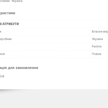
робник: Україна
еристики
І АТРИБУТИ
к
Власне ви
виробник
Україна
Релігія
ння
Повне
ація для замовлення
0 ₴