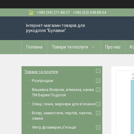
+380 (99) 271-88-27
+380 (63) 548-88-04
Інтернет-магазин товарів для
рукоділля "Булавки"
Головна
Товари та послуги
Про нас
К
Товари та послуги
Розпродаж
Вишивка бісером, алмазна, канва
ТМ Барви Поділля
Спиці, гачки, маркери для в'язання
Бісер, намистини, перлів, паетки,
лавки
Фетр,фоамиран,п'яльця