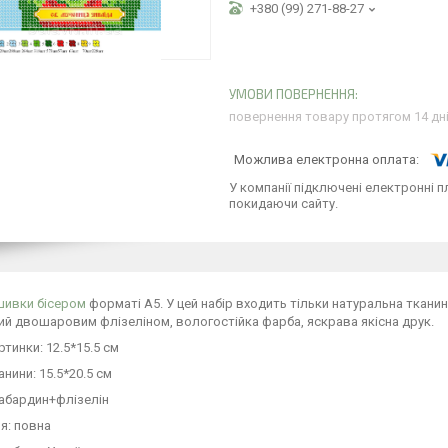
+380 (99) 271-88-27
повернення товару протягом 14 дн
У компанії підключені електронні п
покидаючи сайту.
шивки бісером
форматі А5. У цей набір входить тільки натуральна ткани
й двошаровим флізеліном, вологостійка фарба, яскрава якісна друк.
ртинки: 12.5*15.5 см
анини: 15.5*20.5 см
габардин+флізелін
я: повна