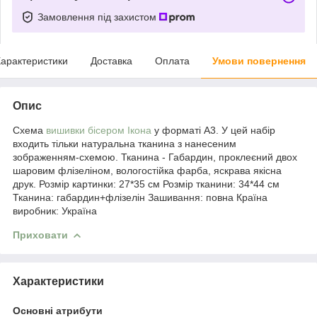
Замовлення під захистом
арактеристики
Доставка
Оплата
Умови повернення
Опис
Схема
вишивки бісером Ікона
у форматі А3. У цей набір
входить тільки натуральна тканина з нанесеним
зображенням-схемою. Тканина - Габардин, проклеєний двох
шаровим флізеліном, вологостійка фарба, яскрава якісна
друк. Розмір картинки: 27*35 см Розмір тканини: 34*44 см
Тканина: габардин+флізелін Зашивання: повна Країна
виробник: Україна
Приховати
Характеристики
Основні атрибути