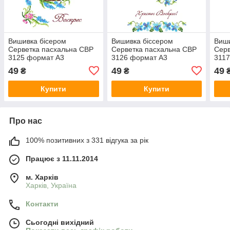
Вишивка бісером
Вишивка біссером
Виши
Серветка пасхальна СВР
Серветка пасхальна СВР
Серв
3125 формат А3
3126 формат А3
311
49
49
49
₴
₴
Купити
Купити
Про нас
100% позитивних з 331 відгука за рік
Працює з 11.11.2014
м. Харків
Харків, Україна
Контакти
Сьогодні вихідний