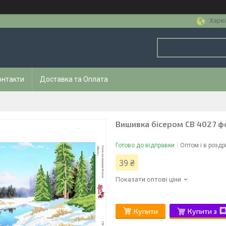
Харкі
онтакти
Доставка та Оплата
Вишивка бісером СВ 4027 ф
Готово до відправки
Оптом і в роздр
39 ₴
Показати оптові ціни
Купити
Купити з