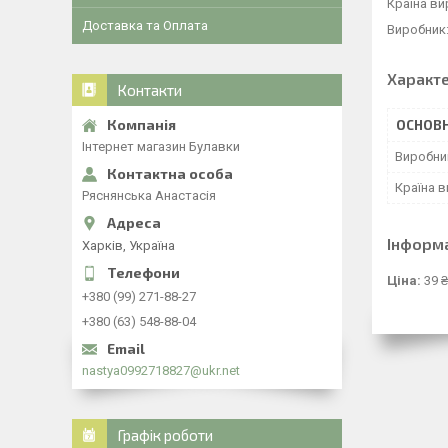
Країна ви
Доставка та Оплата
Виробник
Характ
Контакти
ОСНОВН
Інтернет магазин Булавки
Виробни
Країна 
Ряснянська Анастасія
Інформ
Харків, Україна
Ціна:
39 ₴
+380 (99) 271-88-27
+380 (63) 548-88-04
nastya0992718827@ukr.net
Графік роботи