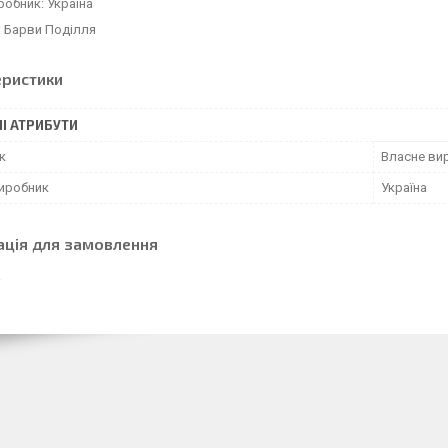
робник: Україна
: Барви Поділля
еристики
І АТРИБУТИ
к
Власне ви
виробник
Україна
ація для замовлення