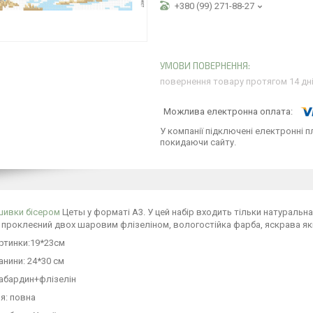
+380 (99) 271-88-27
повернення товару протягом 14 дн
У компанії підключені електронні п
покидаючи сайту.
шивки бісером
Цеты у форматі А3. У цей набір входить тільки натуральн
 проклеєний двох шаровим флізеліном, вологостійка фарба, яскрава які
ртинки:19*23см
анини: 24*30 см
габардин+флізелін
я: повна