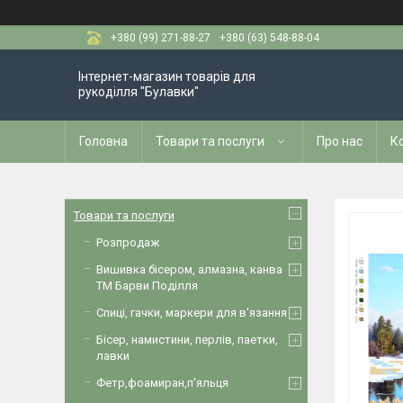
+380 (99) 271-88-27
+380 (63) 548-88-04
Інтернет-магазин товарів для
рукоділля "Булавки"
Головна
Товари та послуги
Про нас
К
Товари та послуги
Розпродаж
Вишивка бісером, алмазна, канва
ТМ Барви Поділля
Спиці, гачки, маркери для в'язання
Бісер, намистини, перлів, паетки,
лавки
Фетр,фоамиран,п'яльця