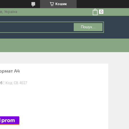
Кошик
в, Україна
Пошук...
ормат А4
іб
Код:
СВ 4027