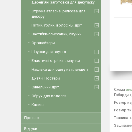
Дерев’яні заготовки для декупажу
Стрічка атласна, репсова для
декору
Нитки, голки, волосінь, дріт
Застібки-блискавки, бігунки
Органайзери
Шнурки для взуття
Еластичні стрічки, липучки
Нашівка для одягу на планшеті
Дитячі Постери
Синельний дріт.
Схема
ви
Габардин,
Обруч для волосся
Розмір ка
Калина
Розмір тк
Тканина: 
Про нас
Зашиванн
Відгуки