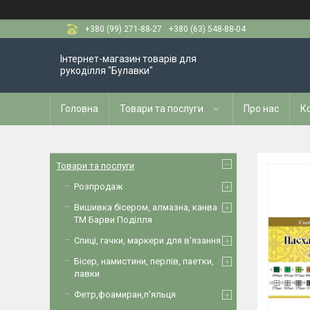
+380 (99) 271-88-27
+380 (63) 548-88-04
Інтернет-магазин товарів для
рукоділля "Булавки"
Головна
Товари та послуги
Про нас
К
Товари та послуги
Розпродаж
Вишивка бісером, алмазна, канва
ТМ Барви Поділля
Спиці, гачки, маркери для в'язання
Бісер, намистини, перлів, паетки,
лавки
Фетр,фоамиран,п'яльця