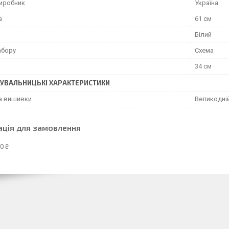
виробник
Україна
а
61 см
Білий
абору
Схема
34 см
УВАЛЬНИЦЬКІ ХАРАКТЕРИСТИКИ
а вишивки
Великодні
ація для замовлення
0 ₴