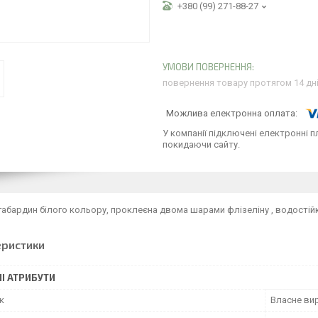
+380 (99) 271-88-27
повернення товару протягом 14 дн
У компанії підключені електронні п
покидаючи сайту.
 габардин білого кольору, проклеєна двома шарами флізеліну , водостійк
еристики
І АТРИБУТИ
к
Власне ви