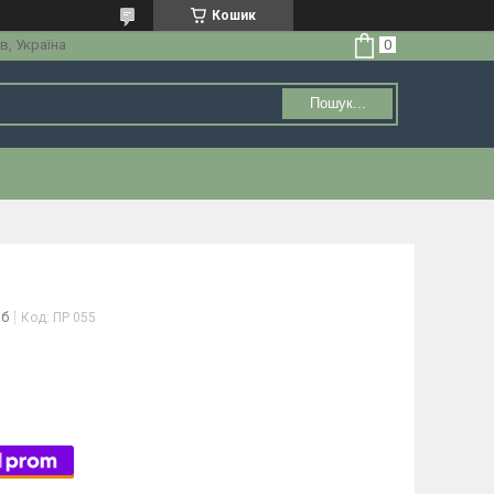
Кошик
в, Україна
Пошук...
іб
Код:
ПР 055