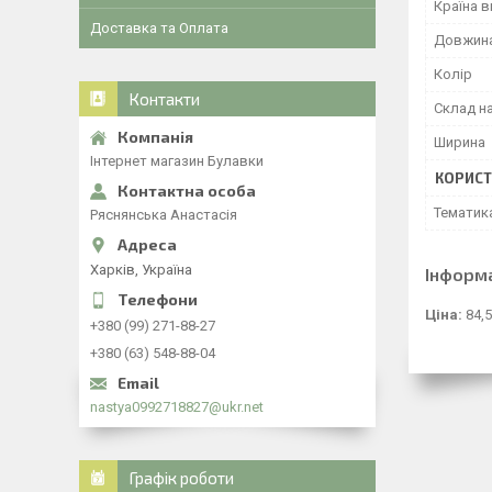
Країна 
Доставка та Оплата
Довжин
Колір
Контакти
Склад н
Ширина
Інтернет магазин Булавки
КОРИСТ
Тематик
Ряснянська Анастасія
Харків, Україна
Інформ
Ціна:
84,5
+380 (99) 271-88-27
+380 (63) 548-88-04
nastya0992718827@ukr.net
Графік роботи