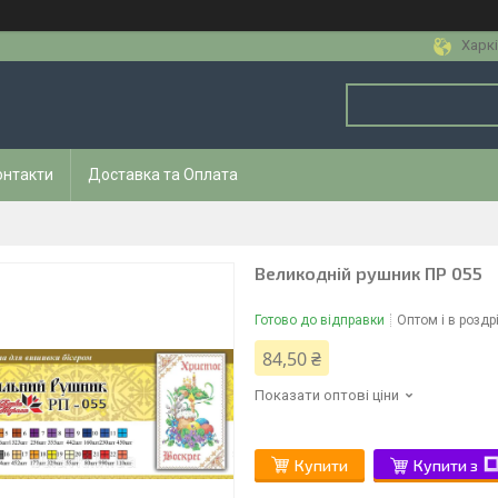
Харкі
онтакти
Доставка та Оплата
Великодній рушник ПР 055
Готово до відправки
Оптом і в роздр
84,50 ₴
Показати оптові ціни
Купити
Купити з