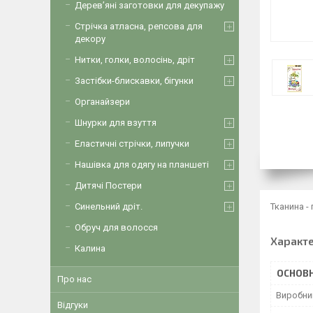
Дерев’яні заготовки для декупажу
Стрічка атласна, репсова для
декору
Нитки, голки, волосінь, дріт
Застібки-блискавки, бігунки
Органайзери
Шнурки для взуття
Еластичні стрічки, липучки
Нашівка для одягу на планшеті
Дитячі Постери
Тканина -
Синельний дріт.
Обруч для волосся
Характ
Калина
ОСНОВН
Про нас
Виробни
Відгуки