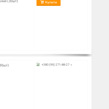
ілий (30шт)
Купити
+380 (99) 271-88-27
(30шт)