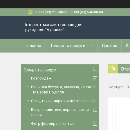
+380 (99) 271-88-27
+380 (63) 548-88-04
Інтернет-магазин товарів для
рукоділля "Булавки"
Головна
Товари та послуги
Про нас
К
Вте
Товари та послуги
Розпродаж
Вишивка бісером, алмазна, канва
ТМ Барви Поділля
Спиці, гачки, маркери для в'язання
Бісер, намистини, перлів, паетки,
лавки
Фетр,фоамиран,п'яльця