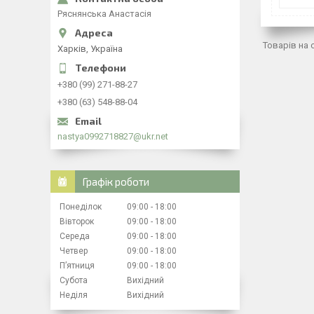
Ряснянська Анастасія
Харків, Україна
+380 (99) 271-88-27
+380 (63) 548-88-04
nastya0992718827@ukr.net
Графік роботи
Понеділок
09:00
18:00
Вівторок
09:00
18:00
Середа
09:00
18:00
Четвер
09:00
18:00
Пʼятниця
09:00
18:00
Субота
Вихідний
Неділя
Вихідний