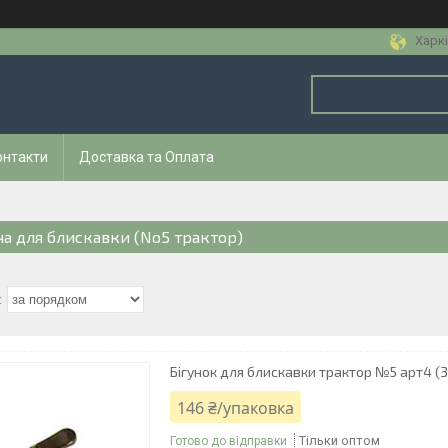
Харкі
онтакти
Доставка та Оплата
ча для блискавки (No5 трактор)
Бігунок для блискавки трактор №5 арт4 (
146 ₴/упаковка
Тільки оптом
Готово до відправки