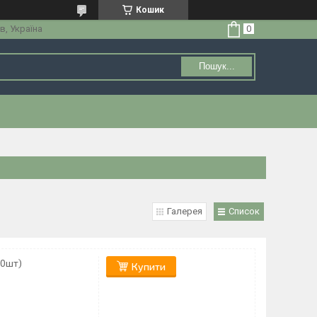
Кошик
в, Україна
Пошук...
Галерея
Список
30шт)
Купити