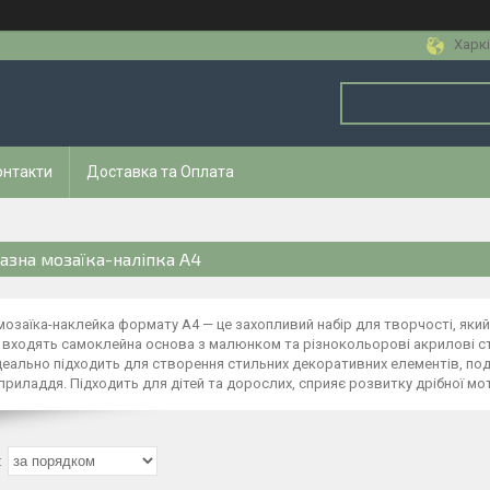
Харкі
онтакти
Доставка та Оплата
азна мозаїка-наліпка А4
озаїка-наклейка формату А4 — це захопливий набір для творчості, який
входять самоклейна основа з малюнком та різнокольорові акрилові стр
еально підходить для створення стильних декоративних елементів, пода
приладдя. Підходить для дітей та дорослих, сприяє розвитку дрібної мот