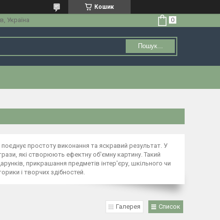
Кошик
в, Україна
Пошук...
 поєднує простоту виконання та яскравий результат. У
ази, які створюють ефектну об'ємну картину. Такий
рунків, прикрашання предметів інтер'єру, шкільного чи
орики і творчих здібностей.
Галерея
Список