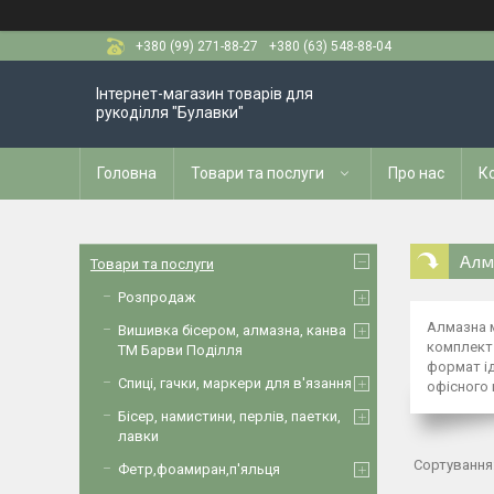
+380 (99) 271-88-27
+380 (63) 548-88-04
Інтернет-магазин товарів для
рукоділля "Булавки"
Головна
Товари та послуги
Про нас
К
Алм
Товари та послуги
Розпродаж
Алмазна м
Вишивка бісером, алмазна, канва
комплект 
ТМ Барви Поділля
формат ід
Спиці, гачки, маркери для в'язання
офісного 
Бісер, намистини, перлів, паетки,
лавки
Фетр,фоамиран,п'яльця