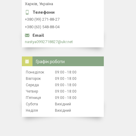
Харків, Україна
+380 (99) 271-88-27
+380 (63) 548-88-04
nastya0992718827@ukr.net
Графік роботи
Понеділок
09:00
18:00
Вівторок
09:00
18:00
Середа
09:00
18:00
Четвер
09:00
18:00
Пʼятниця
09:00
18:00
Субота
Вихідний
Неділя
Вихідний